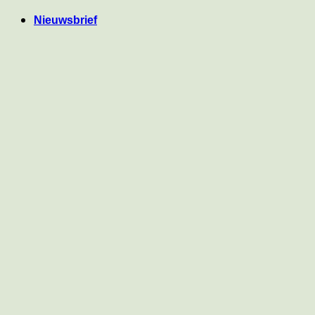
Ga
Nieuwsbrief
naar
inhoud