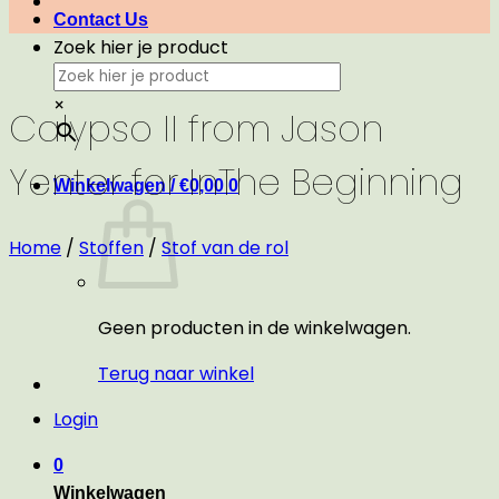
Contact Us
Zoek hier je product
×
Calypso II from Jason
Yenter for InThe Beginning
Winkelwagen /
€
0,00
0
Home
/
Stoffen
/
Stof van de rol
Geen producten in de winkelwagen.
Terug naar winkel
Login
0
Winkelwagen