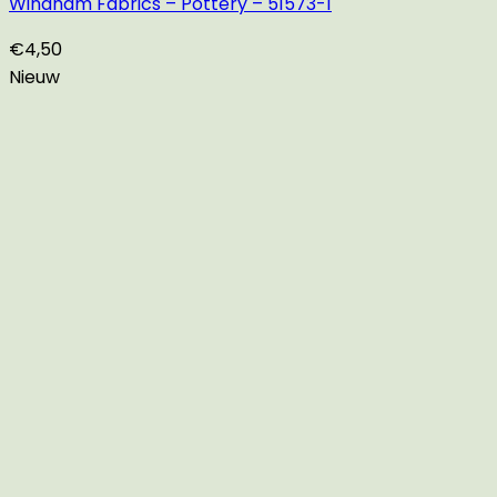
Windham Fabrics – Pottery – 51573-1
€
4,50
Nieuw