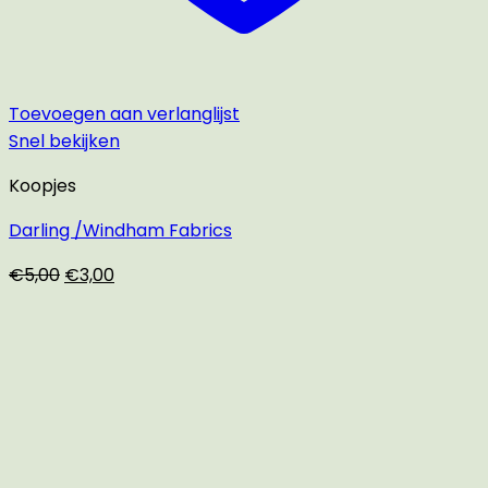
Toevoegen aan verlanglijst
Snel bekijken
Koopjes
Darling /Windham Fabrics
Oorspronkelijke
Huidige
€
5,00
€
3,00
prijs
prijs
was:
is:
€5,00.
€3,00.