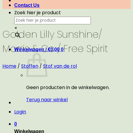
Contact Us
Zoek hier je product
×
Golden Lilly Sunshine/
Morris & Co / Free Spirit
Winkelwagen /
€
0,00
0
Home
/
Stoffen
/
Stof van de rol
Geen producten in de winkelwagen.
Terug naar winkel
Login
0
Winkelwagen