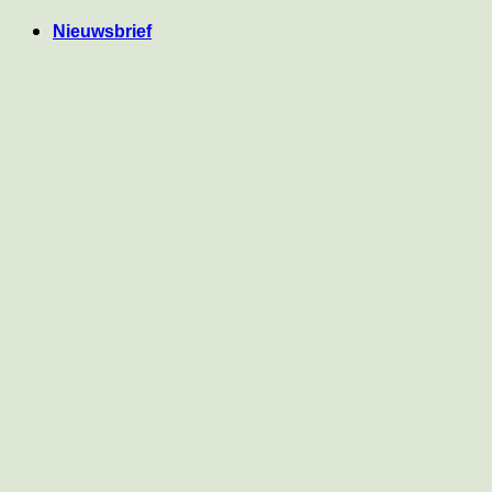
Ga
Nieuwsbrief
naar
inhoud