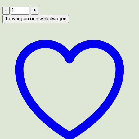
Golden
Lilly
Toevoegen aan winkelwagen
Sunshine/
Morris
&
Co
/
Free
Spirit
aantal